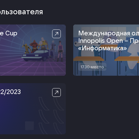
ользователя
e Cup
Международная ол
Innopolis Open – П
«Информатика‎»
1730
место
22/2023