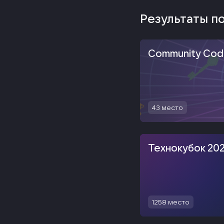
Результаты п
Community Cod
43
место
Технокубок 20
1258
место