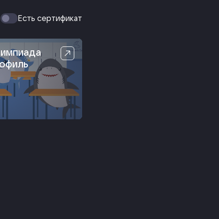
Есть сертификат
импиада
рофиль