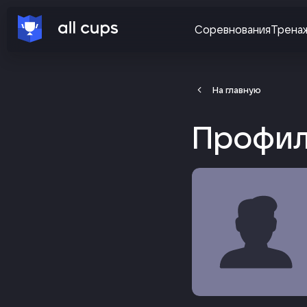
Соревнования
Трена
На главную
Профил