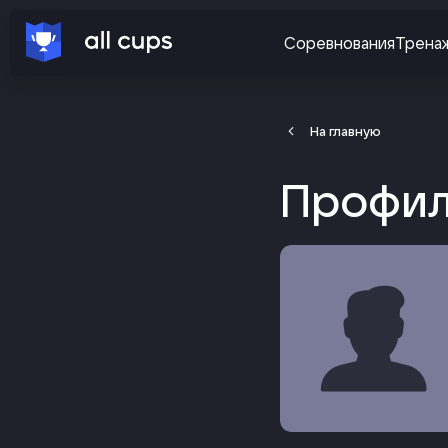
Соревнования
Трена
На главную
Профил