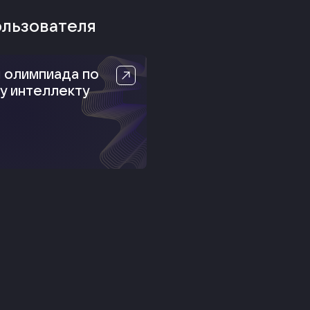
ользователя
 олимпиада по
у интеллекту