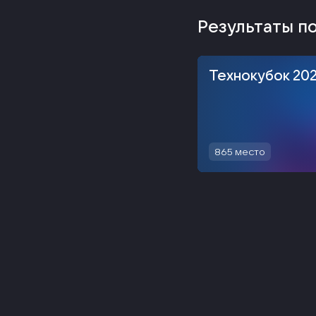
Результаты п
Технокубок 20
865
место