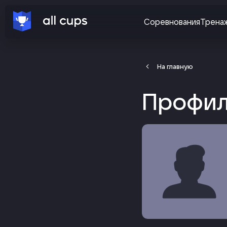
Соревнования
Трена
На главную
Профил