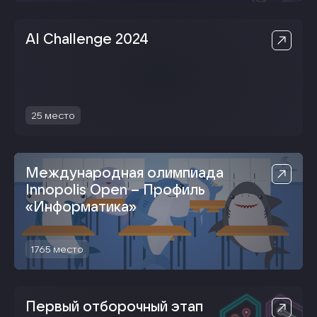
AI Challenge 2024
25
место
Международная олимпиада
Innopolis Open – Профиль
«Информатика‎»
1765
место
Первый отборочный этап