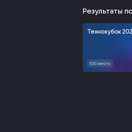
Результаты п
Технокубок 20
530
место