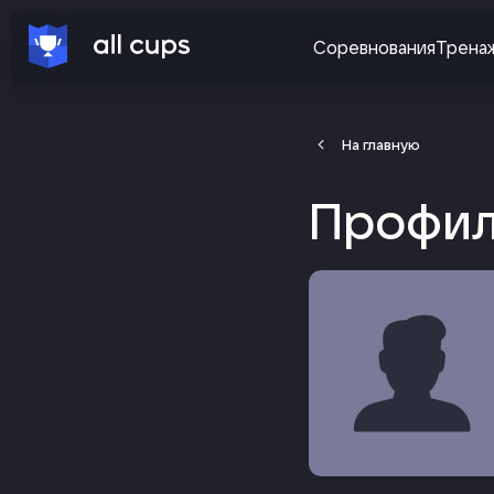
Соревнования
Трена
На главную
Профил