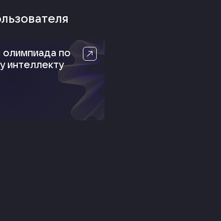
ользователя
 олимпиада по
у интеллекту