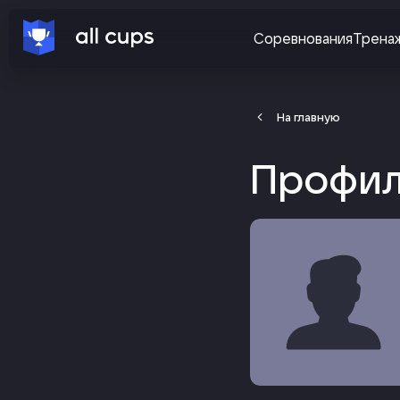
Соревнования
Трена
На главную
Профил