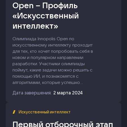
Open – Профиль
«Искусственный
интеллект»
Олимпиада Innopolis Open по
искусственному интеллекту проходит
для тех, кто хочет попробовать себя в
новом и популярном направлении
разработки. Участники олимпиады
поймут, какие задачи можно решить с
помощью ИИ, и познакомятся с
алгоритмами, которые успешно
используются в промышленности и
Дата завершения:
2 марта 2024
науке.
На платформе All Cups пройдут второй
Искусственный интеллект
отборочный и заключительный этапы
олимпиады.
Первый отборочный этап