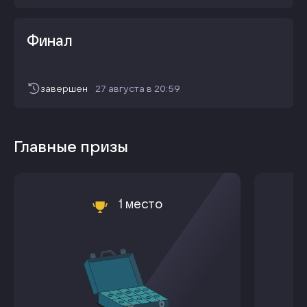
Финал
завершен
27 августа
в
20:59
Главные призы
1 место