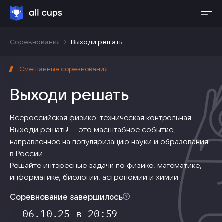
Соревнования
Выходи решать
Смешанные соревнования
Выходи решать
Всероссийская физико-техническая контрольная
Выходи решать! — это масштабное событие,
направленное на популяризацию науки и образования
в России.
Решайте интересные задачи по физике, математике,
информатике, биологии, астрономии и химии.
Получите ценные призы от организаторов и узнайте
Соревнование завершилось
своё место в общем рейтинге. Контрольная доступна
06.10.25
в
20:59
для всех!