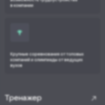
в компании
Крупные соревнования от топовых
компаний и олимпиады от ведущих
вузов
Тренажер