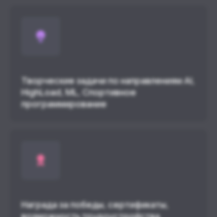
Творческие задачи по направлениям AI,
HighLoad, ML, Спортивное
программирование
Награда за победы, сертификаты,
возможность трудоустройства