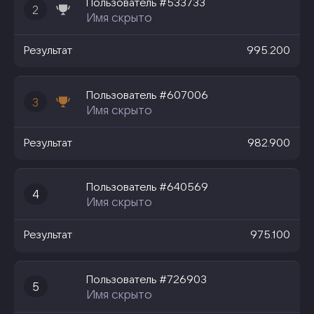
Пользователь
#
533733
2
Имя скрыто
Результат
995.200
Пользователь
#
607006
3
Имя скрыто
Результат
982.900
Пользователь
#
640569
4
Имя скрыто
Результат
975.100
Пользователь
#
726903
5
Имя скрыто