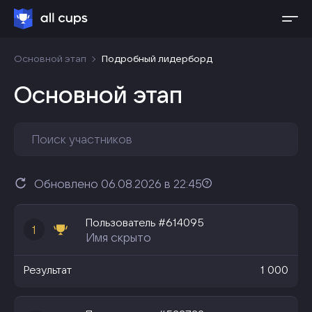
Основной этап
Подробный лидерборд
Основной этап
Обновлено 06.08.2026 в 22:45
Пользователь
#
614095
1
Имя скрыто
Результат
1 000