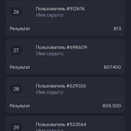
Пользователь
#
512676
26
Имя скрыто
Результат
813
Пользователь
#
698609
27
Имя скрыто
Результат
807.400
Пользователь
#
629326
28
Имя скрыто
Результат
805.500
Пользователь
#
523564
29
Имя скрыто