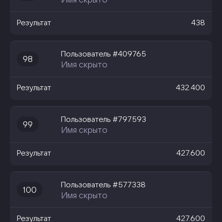
Результат
438
Пользователь
#
409765
98
Имя скрыто
Результат
432.400
Пользователь
#
797593
99
Имя скрыто
Результат
427.600
Пользователь
#
577338
100
Имя скрыто
Результат
427.600