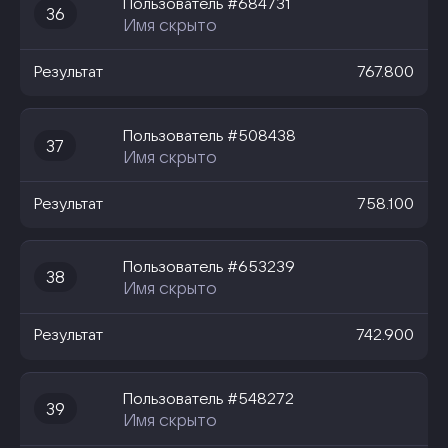
Пользователь
#
684731
36
Имя скрыто
Результат
767.800
Пользователь
#
508438
37
Имя скрыто
Результат
758.100
Пользователь
#
653239
38
Имя скрыто
Результат
742.900
Пользователь
#
548272
39
Имя скрыто