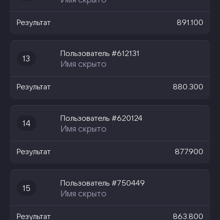
Результат
891.100
Пользователь
#
612131
13
Имя скрыто
Результат
880.300
Пользователь
#
620124
14
Имя скрыто
Результат
877.900
Пользователь
#
750449
15
Имя скрыто
Результат
863.800