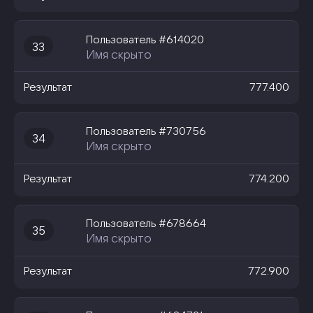
Пользователь
#
614020
33
Имя скрыто
Результат
777.400
Пользователь
#
730756
34
Имя скрыто
Результат
774.200
Пользователь
#
678664
35
Имя скрыто
Результат
772.900