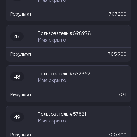
Результат
707.200
Пользователь
#
698978
47
Имя скрыто
Результат
705.900
Пользователь
#
632962
48
Имя скрыто
Результат
704
Пользователь
#
578211
49
Имя скрыто
Результат
700.400