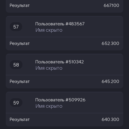
Результат
667.100
Пользователь
#
483567
57
Имя скрыто
Результат
652.300
Пользователь
#
510342
58
Имя скрыто
Результат
645.200
Пользователь
#
509926
59
Имя скрыто
Результат
640.300