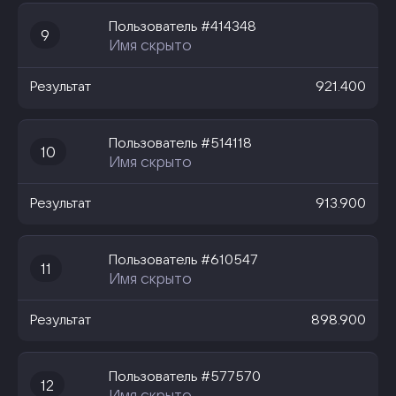
Пользователь
#
414348
9
Имя скрыто
Результат
921.400
Пользователь
#
514118
10
Имя скрыто
Результат
913.900
Пользователь
#
610547
11
Имя скрыто
Результат
898.900
Пользователь
#
577570
12
Имя скрыто