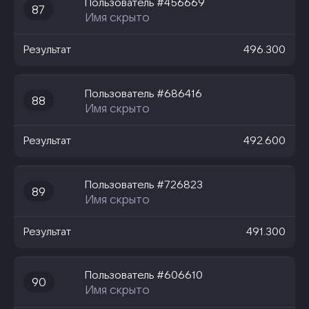
Пользователь
#
456669
87
Имя скрыто
Результат
496.300
Пользователь
#
686416
88
Имя скрыто
Результат
492.600
Пользователь
#
726823
89
Имя скрыто
Результат
491.300
Пользователь
#
606610
90
Имя скрыто