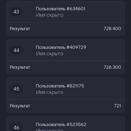
Пользователь
#
634601
43
Имя скрыто
Результат
728.400
Пользователь
#
409729
44
Имя скрыто
Результат
726.300
Пользователь
#
821175
45
Имя скрыто
Результат
721
Пользователь
#
523562
46
Имя скрыто