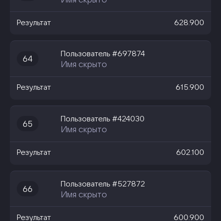
Результат
628.900
Пользователь
#
697874
64
Имя скрыто
Результат
615.900
Пользователь
#
424030
65
Имя скрыто
Результат
602.100
Пользователь
#
527872
66
Имя скрыто
Результат
600.900