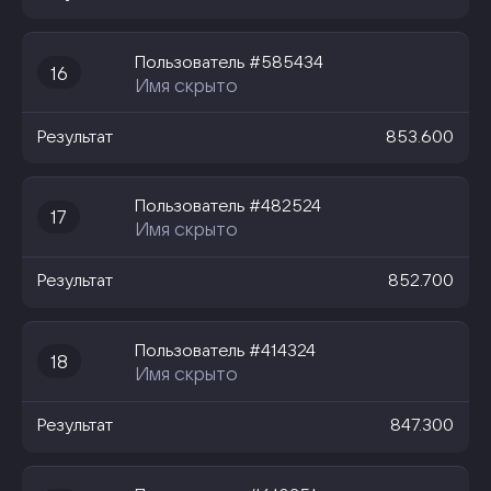
Пользователь
#
585434
16
Имя скрыто
Результат
853.600
Пользователь
#
482524
17
Имя скрыто
Результат
852.700
Пользователь
#
414324
18
Имя скрыто
Результат
847.300