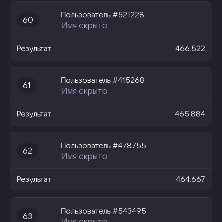
Пользователь
#
521228
60
Имя скрыто
Результат
466.522
Пользователь
#
415268
61
Имя скрыто
Результат
465.884
Пользователь
#
478755
62
Имя скрыто
Результат
464.667
Пользователь
#
543495
63
Имя скрыто