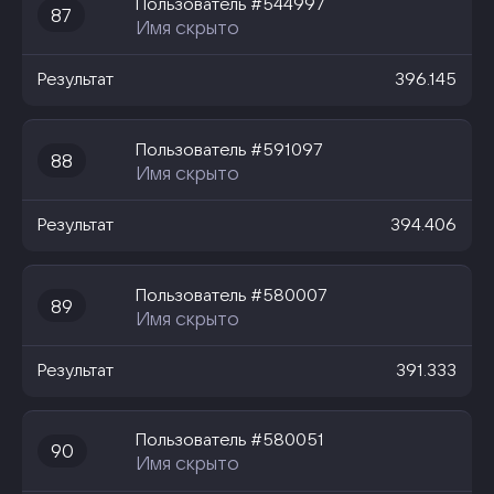
Пользователь
#
544997
87
Имя скрыто
Результат
396.145
Пользователь
#
591097
88
Имя скрыто
Результат
394.406
Пользователь
#
580007
89
Имя скрыто
Результат
391.333
Пользователь
#
580051
90
Имя скрыто