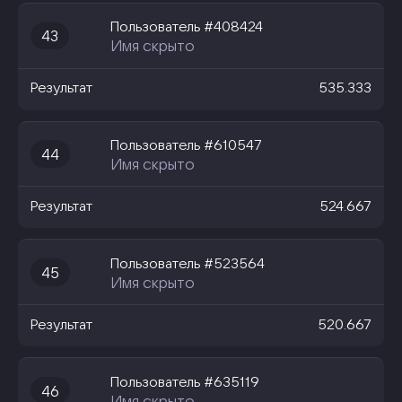
Пользователь
#
408424
43
Имя скрыто
Результат
535.333
Пользователь
#
610547
44
Имя скрыто
Результат
524.667
Пользователь
#
523564
45
Имя скрыто
Результат
520.667
Пользователь
#
635119
46
Имя скрыто