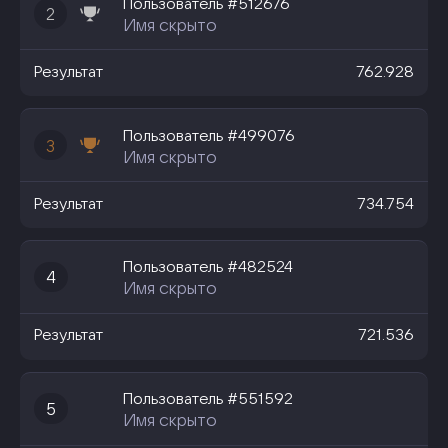
Пользователь
#
512676
2
Имя скрыто
Результат
762.928
Пользователь
#
499076
3
Имя скрыто
Результат
734.754
Пользователь
#
482524
4
Имя скрыто
Результат
721.536
Пользователь
#
551592
5
Имя скрыто