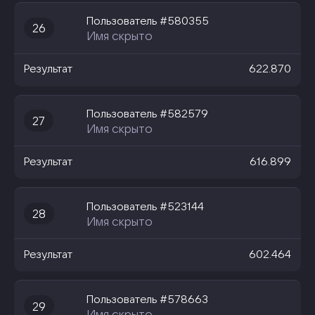
Пользователь
#
580355
26
Имя скрыто
Результат
622.870
Пользователь
#
582579
27
Имя скрыто
Результат
616.899
Пользователь
#
523144
28
Имя скрыто
Результат
602.464
Пользователь
#
578663
29
Имя скрыто